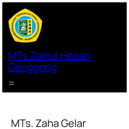
Lewati
ke
konten
MTs Zainul Hasan
Genggong
MTs. Zaha Gelar