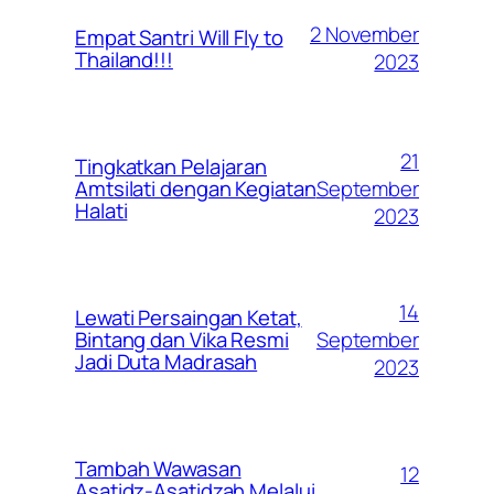
2 November
Empat Santri Will Fly to
Thailand!!!
2023
21
Tingkatkan Pelajaran
September
Amtsilati dengan Kegiatan
Halati
2023
14
Lewati Persaingan Ketat,
September
Bintang dan Vika Resmi
Jadi Duta Madrasah
2023
Tambah Wawasan
12
Asatidz-Asatidzah Melalui