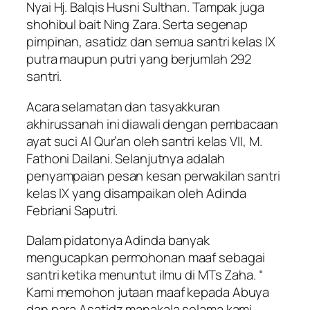
Nyai Hj. Balqis Husni Sulthan. Tampak juga
shohibul bait Ning Zara. Serta segenap
pimpinan, asatidz dan semua santri kelas IX
putra maupun putri yang berjumlah 292
santri.
Acara selamatan dan tasyakkuran
akhirussanah ini diawali dengan pembacaan
ayat suci Al Qur’an oleh santri kelas VII, M.
Fathoni Dailani. Selanjutnya adalah
penyampaian pesan kesan perwakilan santri
kelas IX yang disampaikan oleh Adinda
Febriani Saputri.
Dalam pidatonya Adinda banyak
mengucapkan permohonan maaf sebagai
santri ketika menuntut ilmu di MTs Zaha. “
Kami memohon jutaan maaf kepada Abuya
dan para Asatidz manakala selama kami