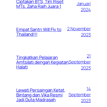
Ciptakan BTS, Tim Riset
Januari
MTs. Zaha Raih Juara 1
2024
2 November
Empat Santri Will Fly to
Thailand!!!
2023
21
Tingkatkan Pelajaran
September
Amtsilati dengan Kegiatan
Halati
2023
14
Lewati Persaingan Ketat,
September
Bintang dan Vika Resmi
Jadi Duta Madrasah
2023