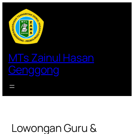
Lewati
ke
konten
MTs Zainul Hasan
Genggong
Lowongan Guru &