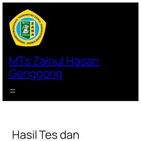
Lewati
ke
konten
MTs Zainul Hasan
Genggong
Hasil Tes dan