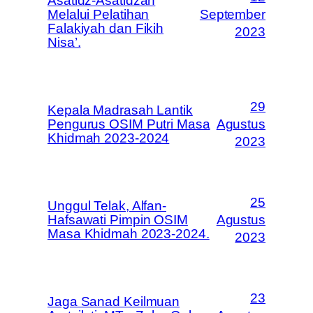
Asatidz-Asatidzah
Melalui Pelatihan
September
Falakiyah dan Fikih
2023
Nisa’.
29
Kepala Madrasah Lantik
Pengurus OSIM Putri Masa
Agustus
Khidmah 2023-2024
2023
25
Unggul Telak, Alfan-
Hafsawati Pimpin OSIM
Agustus
Masa Khidmah 2023-2024.
2023
23
Jaga Sanad Keilmuan