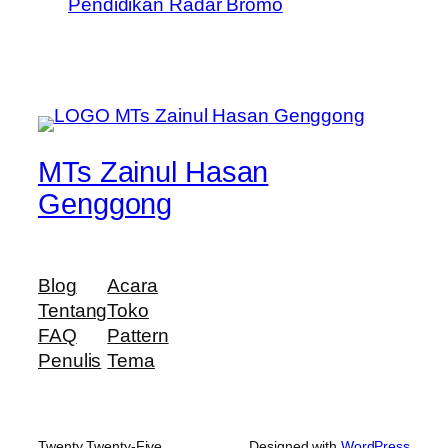
Pendidikan Radar Bromo
MTs Zainul Hasan
Genggong
Blog
Acara
Tentang
Toko
FAQ
Pattern
Penulis
Tema
Twenty Twenty-Five
Designed with
WordPress