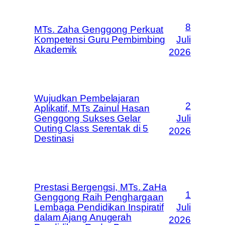
8
MTs. Zaha Genggong Perkuat
Kompetensi Guru Pembimbing
Juli
Akademik
2026
Wujudkan Pembelajaran
2
Aplikatif, MTs Zainul Hasan
Genggong Sukses Gelar
Juli
Outing Class Serentak di 5
2026
Destinasi
Prestasi Bergengsi, MTs. ZaHa
1
Genggong Raih Penghargaan
Lembaga Pendidikan Inspiratif
Juli
dalam Ajang Anugerah
2026