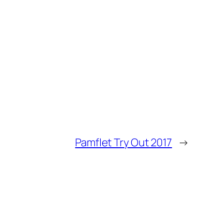
Pamflet Try Out 2017
→