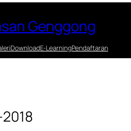
Hasan Genggong
leri
Download
E-Learning
Pendaftaran
-2018