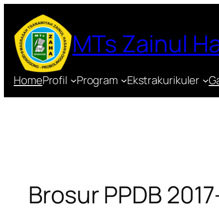
Lewati
ke
MTs Zainul 
konten
Home
Profil
Program
Ekstrakurikuler
Ga
Brosur PPDB 2017