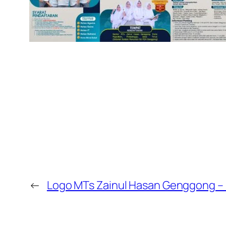
←
Logo MTs Zainul Hasan Genggong – 