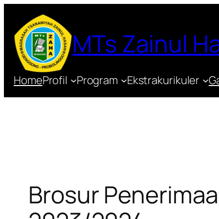
Lewati
ke
MTs Zainul 
konten
Home
Profil
Program
Ekstrakurikuler
Ga
Brosur Penerimaa