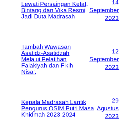
14
Lewati Persaingan Ketat,
Bintang dan Vika Resmi
September
Jadi Duta Madrasah
2023
Tambah Wawasan
12
Asatidz-Asatidzah
Melalui Pelatihan
September
Falakiyah dan Fikih
2023
Nisa’.
29
Kepala Madrasah Lantik
Pengurus OSIM Putri Masa
Agustus
Khidmah 2023-2024
2023