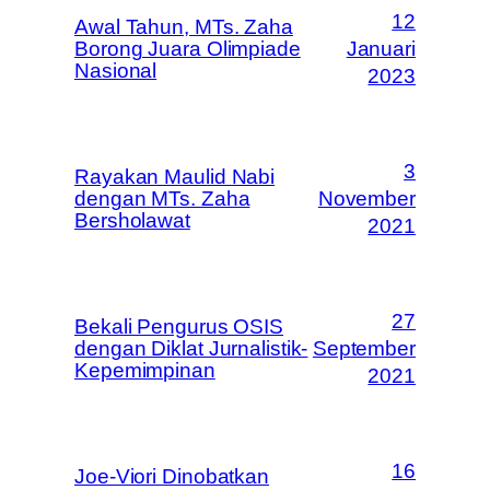
12
Awal Tahun, MTs. Zaha
Borong Juara Olimpiade
Januari
Nasional
2023
3
Rayakan Maulid Nabi
dengan MTs. Zaha
November
Bersholawat
2021
27
Bekali Pengurus OSIS
dengan Diklat Jurnalistik-
September
Kepemimpinan
2021
16
Joe-Viori Dinobatkan