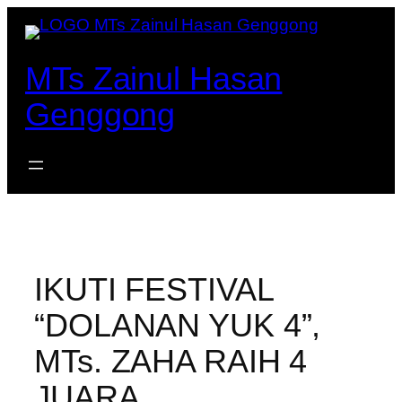
Lewati
ke
konten
MTs Zainul Hasan
Genggong
IKUTI FESTIVAL
“DOLANAN YUK 4”,
MTs. ZAHA RAIH 4
JUARA.