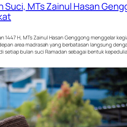
 Suci, MTs Zainul Hasan Gengg
kat
 1447 H, MTs Zainul Hasan Genggong menggelar kegiata
i depan area madrasah yang berbatasan langsung dengan
 di setiap bulan suci Ramadan sebagai bentuk kepeduli