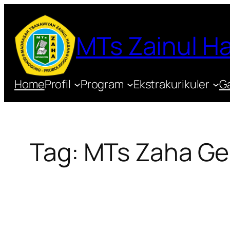
Lewati
ke
MTs Zainul 
konten
Home
Profil
Program
Ekstrakurikuler
Ga
Tag:
MTs Zaha G