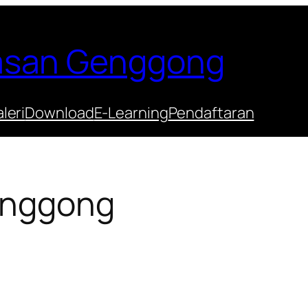
Hasan Genggong
leri
Download
E-Learning
Pendaftaran
enggong