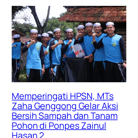
Memperingati HPSN, MTs
Zaha Genggong Gelar Aksi
Bersih Sampah dan Tanam
Pohon di Ponpes Zainul
Hasan 2