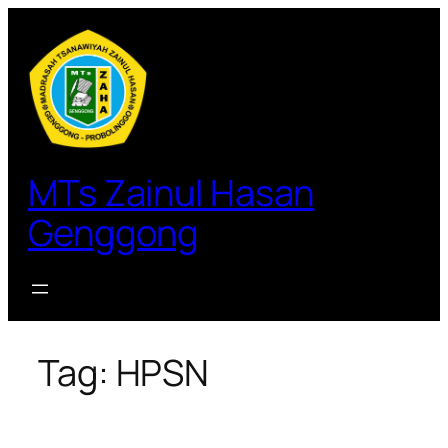
Lewati
ke
konten
MTs Zainul Hasan
Genggong
Tag:
HPSN