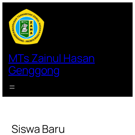
Lewati
ke
konten
MTs Zainul Hasan
Genggong
Siswa Baru