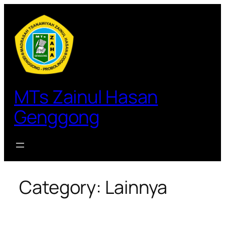
Lewati
ke
konten
MTs Zainul Hasan
Genggong
Category:
Lainnya