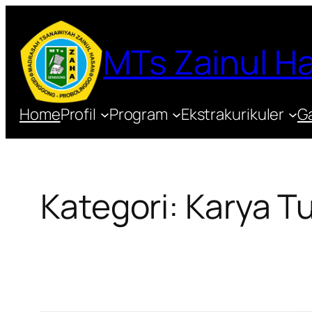
Lewati
ke
MTs Zainul 
konten
Home
Profil
Program
Ekstrakurikuler
Ga
Kategori:
Karya Tu