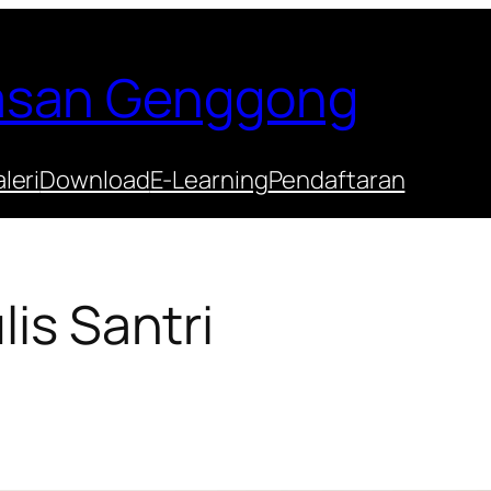
Hasan Genggong
leri
Download
E-Learning
Pendaftaran
lis Santri