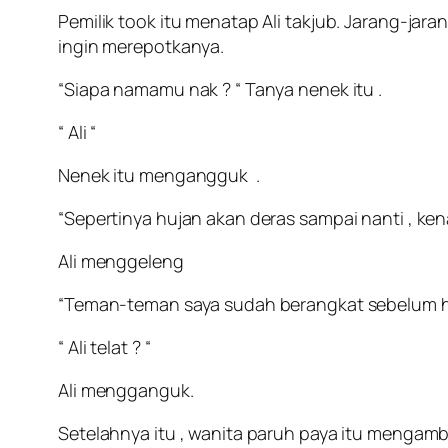
Pemilik took itu menatap Ali takjub. Jarang-jar
ingin merepotkanya.
“Siapa namamu nak ? “ Tanya nenek itu .
“ Ali “
Nenek itu mengangguk .
“Sepertinya hujan akan deras sampai nanti , ken
Ali menggeleng
“Teman-teman saya sudah berangkat sebelum huj
“ Ali telat ? “
Ali mengganguk.
Setelahnya itu , wanita paruh paya itu mengambil 