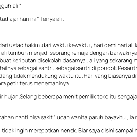
guh ali “
 ajar hari ini “ Tanya ali .
dari ustad hakim .dari waktu kewaktu , hari demi hari al
, ali tumbuh menjadi seorang remaja dengan banyaknya i
uat keributan disekolah dasarnya . ali yang sekarang
ailnya sebagai santri, sebagai santri di pondok Pesant
ang tidak mendukung waktu itu. Hari yang biasanya dit
a petir terus menemaninya .
r hujan.Selang beberapa menit pemilik toko itu sengaj
ahan nanti bisa sakit “ ucap wanita paruh bayavitu , ia 
 tidak ingin merepotkan nenek. Biar saya disini sampai 