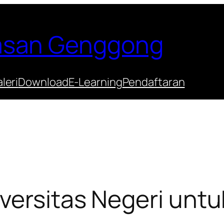
Hasan Genggong
leri
Download
E-Learning
Pendaftaran
versitas Negeri untu