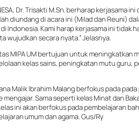
SA, Dr. Trisakti M.Sn. berharap kerjasama in
elah diundang di acara ini (Milad dan Reuni) d
 Indonesia. Kami harap kerjasama ini tidak h
ita wujudkan secara nyata.” Jelasnya.
tas MIPA UM bertujuan untuk meningkatkan mu
lolaan kelas sains, peningkatan mutu guru, p
na Malik Ibrahim Malang berfokus pada pada
e mengajar. Sama seperti kelas Minat dan Bak
 kelas ini akan berfokus pada pembelajaran ba
elajaran umum dan agama. Gus/Ry