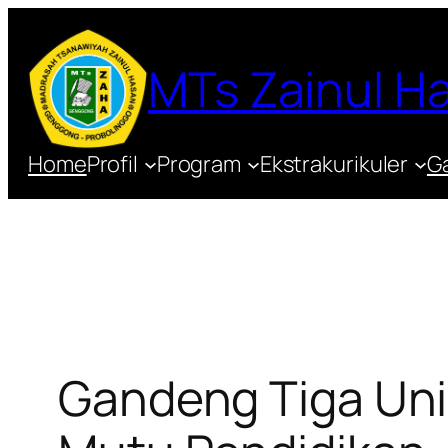
Lewati
ke
MTs Zainul 
konten
Home
Profil
Program
Ekstrakurikuler
Ga
Gandeng Tiga Uni