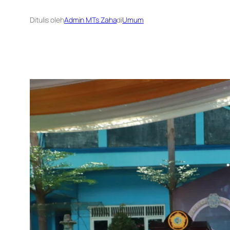
Ditulis oleh
Admin MTs Zaha
di
Umum