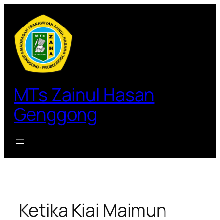
Lewati
ke
konten
MTs Zainul Hasan
Genggong
Ketika Kiai Maimun