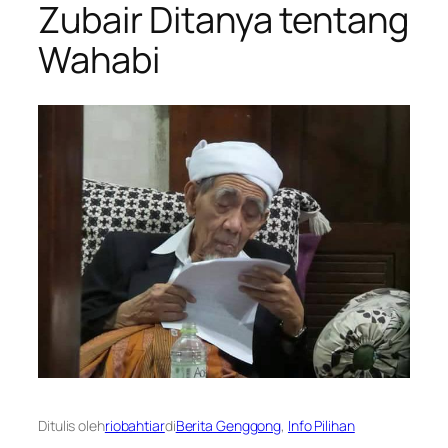
Zubair Ditanya tentang
Wahabi
Ditulis oleh
riobahtiar
di
Berita Genggong
, 
Info Pilihan